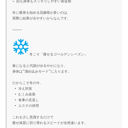
→ 顔も身体もスッキリしやすい黄金期

冬に痩身を始める花嫁様が多いのは、

実際に結果が出やすいからなんです。

⸻

冬こそ「痩せるゴールデンシーズン」

春になると代謝がゆるやかになり、

身体は“溜め込みモード”に入ります。

だからこそ冬の今、

 • 冷え対策

 • むくみ改善

 • 食事の見直し

 • エステの併用

これを少し意識するだけで

痩せ体質に切り替わるスピードが全然違います。
