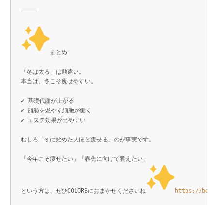
⸻

まとめ

「冬は太る」は勘違い。

本当は、冬こそ痩せやすい。

✔ 基礎代謝が上がる

✔ 脂肪を燃やす細胞が働く

✔ エステ効果が出やすい

むしろ「冬に始めた人ほど痩せる」のが事実です。

「今年こそ痩せたい」「春先に向けて整えたい」

という方は、ぜひCOLORSにおまかせくださいね
https://beau