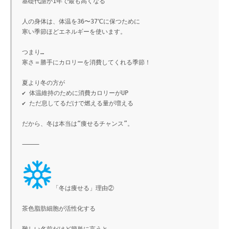
基礎代謝が1年で最も高くなる

人の身体は、体温を36〜37℃に保つために

寒い季節ほどエネルギーを使います。

つまり…

寒さ＝勝手にカロリーを消費してくれる季節！

夏より冬の方が

✔ 体温維持のために消費カロリーがUP

✔ ただ息してるだけで燃える量が増える

だから、冬は本当は“痩せるチャンス”。

⸻

「冬は痩せる」理由②

茶色脂肪細胞が活性化する
