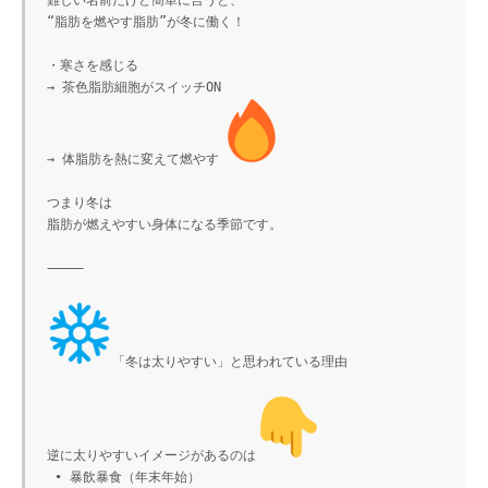
難しい名前だけど簡単に言うと、

“脂肪を燃やす脂肪”が冬に働く！

・寒さを感じる

→ 茶色脂肪細胞がスイッチON

→ 体脂肪を熱に変えて燃やす
つまり冬は

脂肪が燃えやすい身体になる季節です。

⸻

「冬は太りやすい」と思われている理由

逆に太りやすいイメージがあるのは
 • 暴飲暴食（年末年始）
